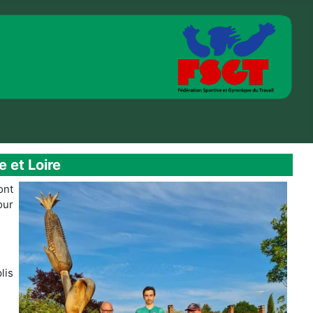
 et Loire
ont
our
lis