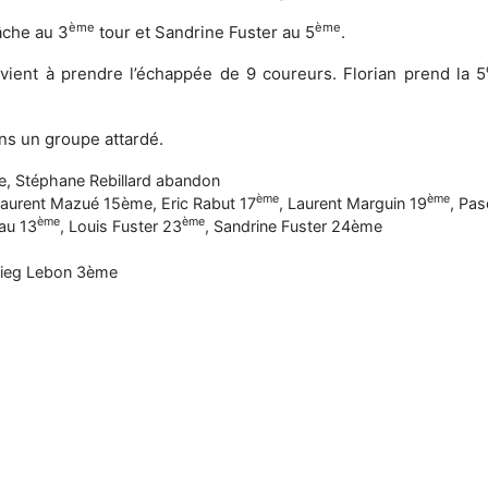
ème
ème
âche au 3
tour et Sandrine Fuster au 5
.
rvient à prendre l’échappée de 9 coureurs. Florian prend la 5
ans un groupe attardé.
e, Stéphane Rebillard abandon
ème
ème
aurent Mazué 15ème, Eric Rabut 17
, Laurent Marguin 19
, Pa
ème
ème
au 13
, Louis Fuster 23
, Sandrine Fuster 24ème
Brieg Lebon 3ème