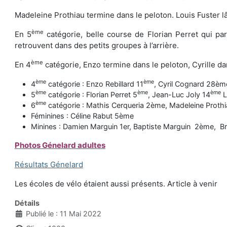
Madeleine Prothiau termine dans le peloton. Louis Fuster l
ème
En 5
catégorie, belle course de Florian Perret qui pa
retrouvent dans des petits groupes à l’arrière.
ème
En 4
catégorie, Enzo termine dans le peloton, Cyrille d
ème
ème
4
catégorie : Enzo Rebillard 11
, Cyril Cognard 28èm
ème
ème
ème
5
catégorie : Florian Perret 5
, Jean-Luc Joly 14
L
ème
6
catégorie : Mathis Cerqueria 2ème, Madeleine Prothi
Féminines : Céline Rabut 5ème
Minines : Damien Marguin 1er, Baptiste Marguin 2ème, 
Photos Génelard adultes
Résultats Génelard
Les écoles de vélo étaient aussi présents. Article à venir
Détails
Publié le : 11 Mai 2022