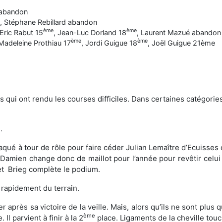
 abandon
, Stéphane Rebillard abandon
ème
ème
 Eric Rabut 15
, Jean-Luc Dorland 18
, Laurent Mazué abandon
ème
ème
 Madeleine Prothiau 17
, Jordi Guigue 18
, Joël Guigue 21ème
qui ont rendu les courses difficiles. Dans certaines catégories,
.
aqué à tour de rôle pour faire céder Julian Lemaître d’Ecuisses 
. Damien change donc de maillot pour l’année pour revêtir celui
et Brieg complète le podium.
 rapidement du terrain.
iver après sa victoire de la veille. Mais, alors qu’ils ne sont plus
ème
l parvient à finir à la 2
place. Ligaments de la cheville touc