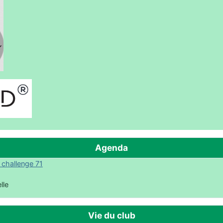
Agenda
 challenge 71
lle
Vie du club