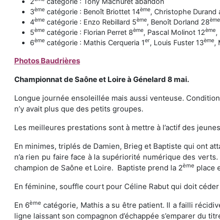
2
catégorie : Tony Machuret abandon
ème
ème
3
catégorie : Benoît Briottet 14
, Christophe Durand
ème
ème
ème
4
catégorie : Enzo Rebillard 5
, Benoît Dorland 28
ème
ème
ème
5
catégorie : Florian Perret 8
, Pascal Molinot 12
,
ème
er
ème
6
catégorie : Mathis Cerqueria 1
, Louis Fuster 13
,
Photos Baudrières
Championnat de Saône et Loire à Génelard 8 mai.
Longue journée ensoleillée mais aussi venteuse. Conditions 
n’y avait plus que des petits groupes.
Les meilleures prestations sont à mettre à l’actif des jeunes
En minimes, triplés de Damien, Brieg et Baptiste qui ont att
n’a rien pu faire face à la supériorité numérique des verts
ème
champion de Saône et Loire. Baptiste prend la 2
place 
En féminine, souffle court pour Céline Rabut qui doit céder
ème
En 6
catégorie, Mathis a su être patient. Il a failli récid
ligne laissant son compagnon d’échappée s’emparer du titre. I