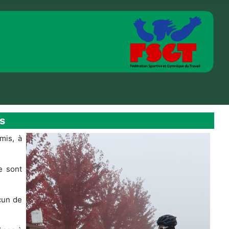
s
mis, à
e sont
acun de