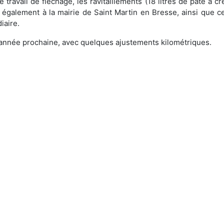
travail de fléchage, les ravitaillements (18 litres de pâte à c
s également à la mairie de Saint Martin en Bresse, ainsi que c
iaire.
l'année prochaine, avec quelques ajustements kilométriques.