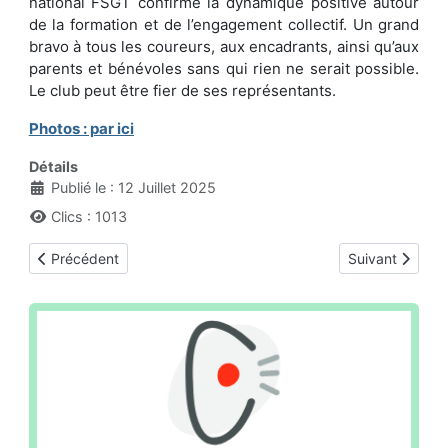
national FSGT confirme la dynamique positive autour
de la formation et de l’engagement collectif. Un grand
bravo à tous les coureurs, aux encadrants, ainsi qu’aux
parents et bénévoles sans qui rien ne serait possible.
Le club peut être fier de ses représentants.
Photos : par ici
Détails
Publié le : 12 Juillet 2025
Clics : 1013
Article précédent : 24 heures de Bletterans 12 & 13 juillet 2025
Article suivant
Précédent
Suivant